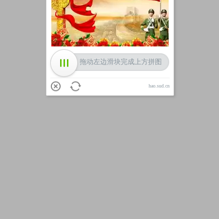
加载中
拖动左边滑块完成上方拼图
hao.sud.cn