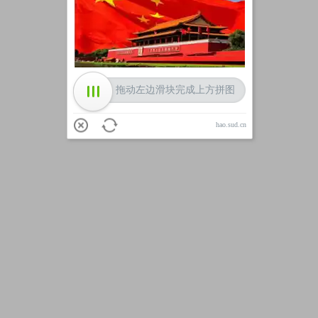
加载中
拖动左边滑块完成上方拼图
hao.sud.cn