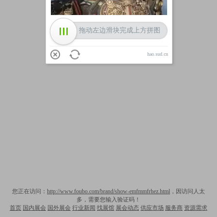
拖动左边滑块完成上方拼图
hao.sud.cn
您正在访问：
http://www.foubo.com/brand/show-emfmmfrhez.html
，因访问人太
多，需要您输入验证码！
首页
国内展会
国外展会
行业新闻
找展馆
展会动态
供应市场
服务商
资源需求