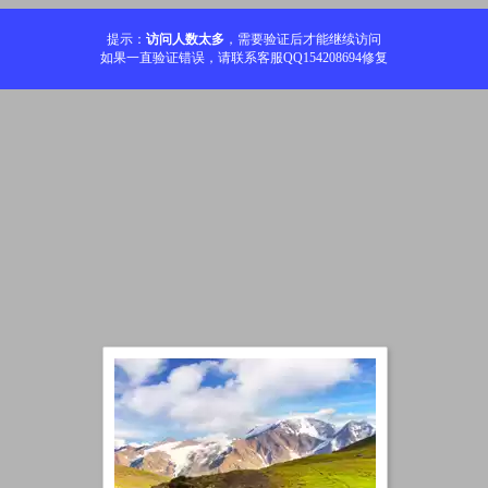
提示：
访问人数太多
，需要验证后才能继续访问
如果一直验证错误，请联系客服QQ154208694修复
加载中