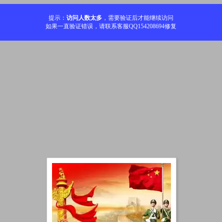
提示：
访问人数太多
，需要验证后才能继续访问
如果一直验证错误，请联系客服QQ154208694修复
加载中