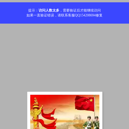
提示：
访问人数太多
，需要验证后才能继续访问
如果一直验证错误，请联系客服QQ154208694修复
加载中