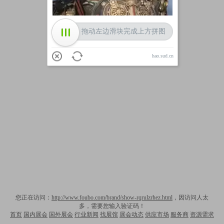
拖动左边滑块完成上方拼图
hao.sud.cn
您正在访问：
http://www.foubo.com/brand/show-rqrulzrhez.html
，因访问人太
多，需要您输入验证码！
首页
国内展会
国外展会
行业新闻
找展馆
展会动态
供应市场
服务商
资源需求