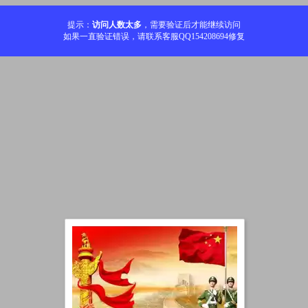
提示：
访问人数太多
，需要验证后才能继续访问
如果一直验证错误，请联系客服QQ154208694修复
加载中