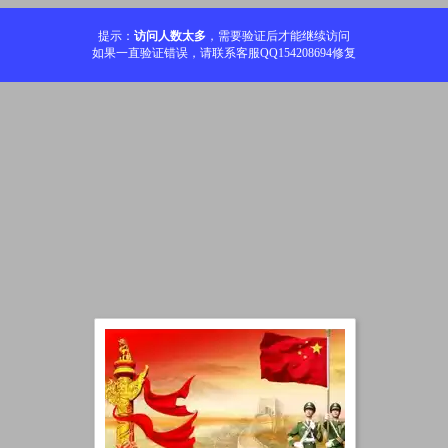
提示：
访问人数太多
，需要验证后才能继续访问
如果一直验证错误，请联系客服QQ154208694修复
加载中