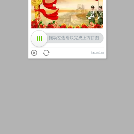
加载中
拖动左边滑块完成上方拼图
hao.sud.cn