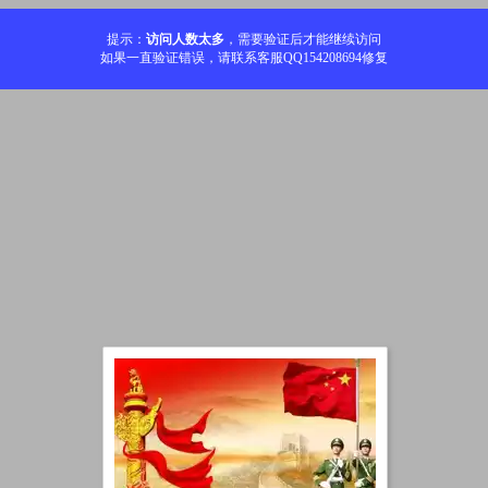
提示：
访问人数太多
，需要验证后才能继续访问
如果一直验证错误，请联系客服QQ154208694修复
加载中