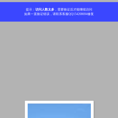
提示：
访问人数太多
，需要验证后才能继续访问
如果一直验证错误，请联系客服QQ154208694修复