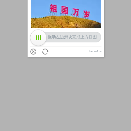
加载中
拖动左边滑块完成上方拼图
hao.sud.cn