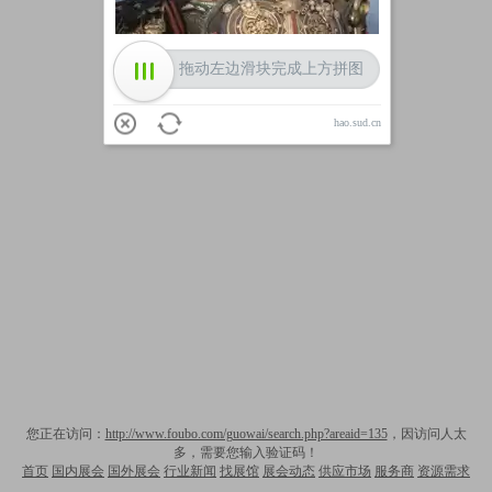
拖动左边滑块完成上方拼图
hao.sud.cn
您正在访问：
http://www.foubo.com/guowai/search.php?areaid=135
，因访问人太
多，需要您输入验证码！
首页
国内展会
国外展会
行业新闻
找展馆
展会动态
供应市场
服务商
资源需求