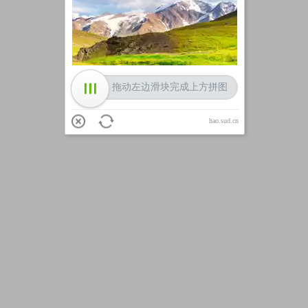
加载中
拖动左边滑块完成上方拼图
hao.sud.cn