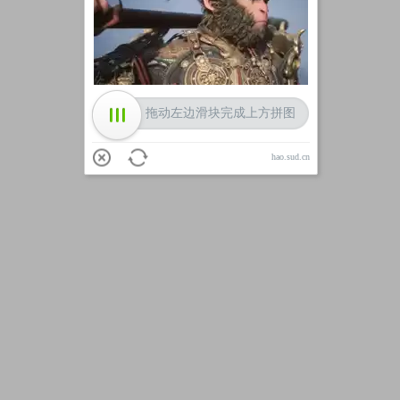
加载中
拖动左边滑块完成上方拼图
hao.sud.cn