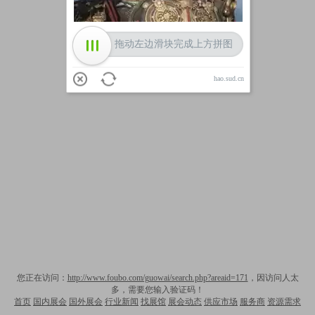
拖动左边滑块完成上方拼图
hao.sud.cn
您正在访问：
http://www.foubo.com/guowai/search.php?areaid=171
，因访问人太
多，需要您输入验证码！
首页
国内展会
国外展会
行业新闻
找展馆
展会动态
供应市场
服务商
资源需求