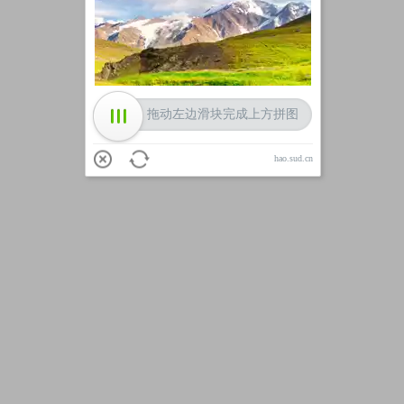
加载中
拖动左边滑块完成上方拼图
hao.sud.cn