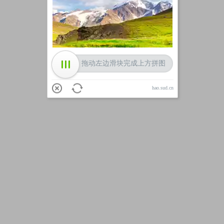
加载中
拖动左边滑块完成上方拼图
hao.sud.cn