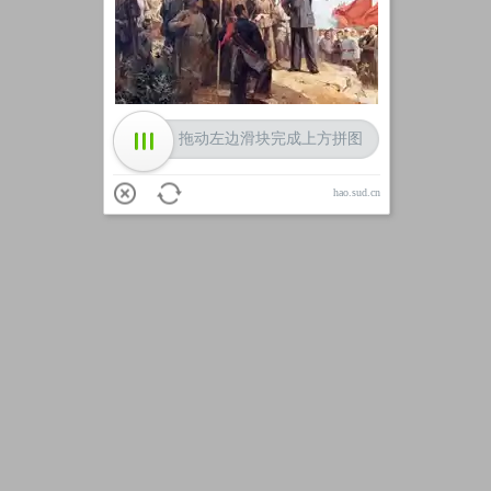
加载中
拖动左边滑块完成上方拼图
hao.sud.cn