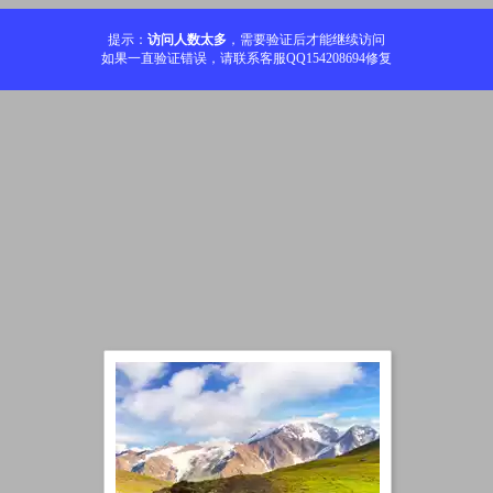
提示：
访问人数太多
，需要验证后才能继续访问
如果一直验证错误，请联系客服QQ154208694修复
加载中