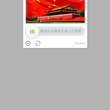
加载中
拖动左边滑块完成上方拼图
hao.sud.cn