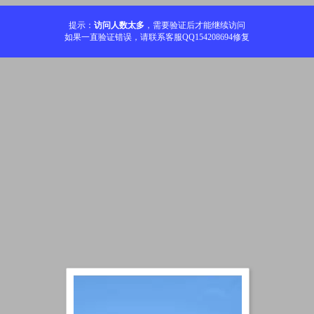
提示：
访问人数太多
，需要验证后才能继续访问
如果一直验证错误，请联系客服QQ154208694修复