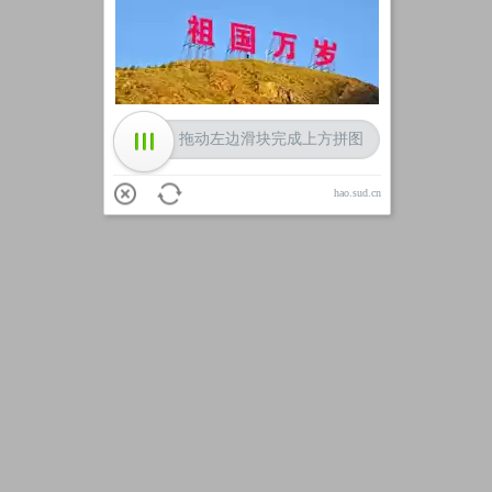
加载中
拖动左边滑块完成上方拼图
hao.sud.cn