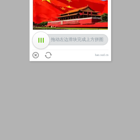
加载中
拖动左边滑块完成上方拼图
hao.sud.cn