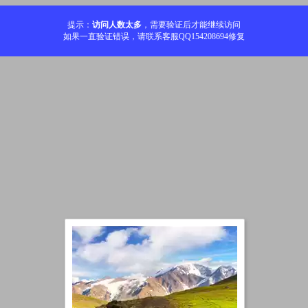
提示：
访问人数太多
，需要验证后才能继续访问
如果一直验证错误，请联系客服QQ154208694修复
加载中