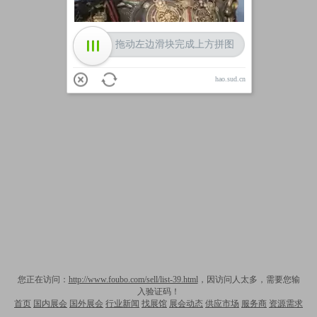
拖动左边滑块完成上方拼图
hao.sud.cn
您正在访问：
http://www.foubo.com/sell/list-39.html
，因访问人太多，需要您输
入验证码！
首页
国内展会
国外展会
行业新闻
找展馆
展会动态
供应市场
服务商
资源需求