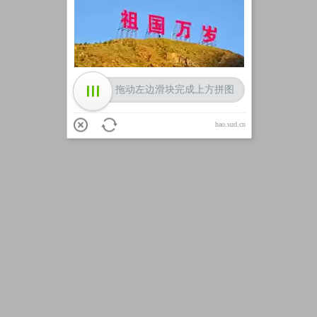
加载中
拖动左边滑块完成上方拼图
hao.sud.cn