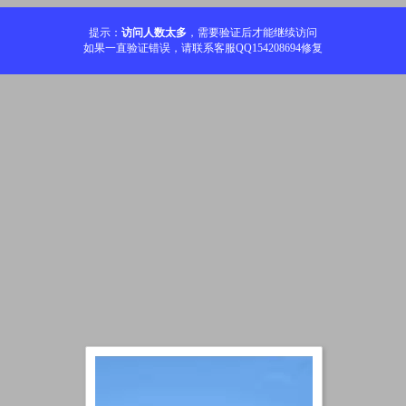
提示：
访问人数太多
，需要验证后才能继续访问
如果一直验证错误，请联系客服QQ154208694修复