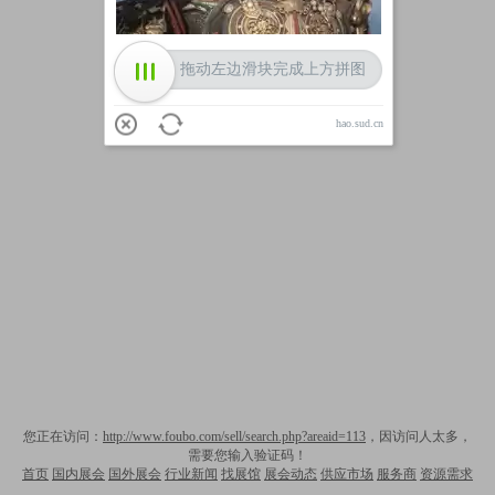
拖动左边滑块完成上方拼图
hao.sud.cn
您正在访问：
http://www.foubo.com/sell/search.php?areaid=113
，因访问人太多，
需要您输入验证码！
首页
国内展会
国外展会
行业新闻
找展馆
展会动态
供应市场
服务商
资源需求