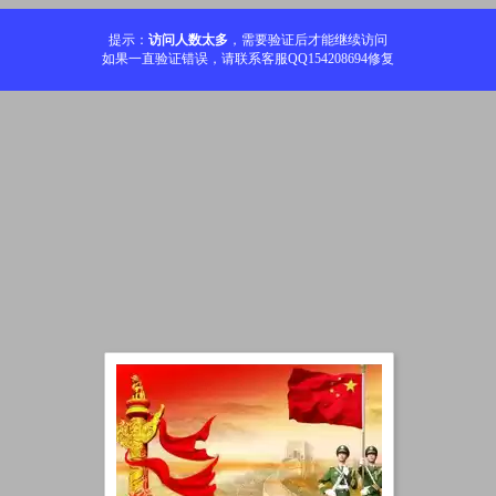
提示：
访问人数太多
，需要验证后才能继续访问
如果一直验证错误，请联系客服QQ154208694修复
加载中