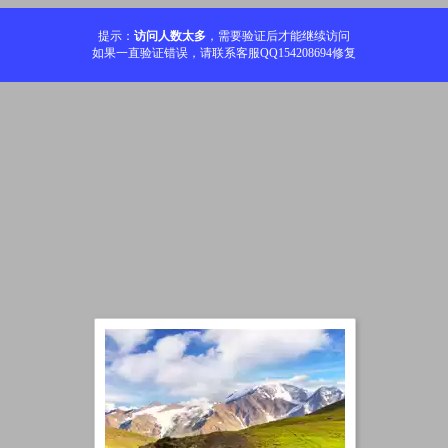
提示：
访问人数太多
，需要验证后才能继续访问
如果一直验证错误，请联系客服QQ154208694修复
加载中