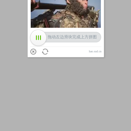
加载中
拖动左边滑块完成上方拼图
hao.sud.cn