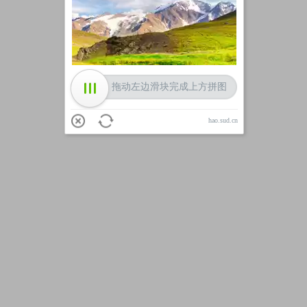
加载中
拖动左边滑块完成上方拼图
hao.sud.cn