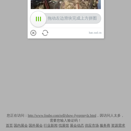
拖动左边滑块完成上方拼图
hao.sud.cn
您正在访问：
http://www.foubo.com/sell/show-fyrqrmrylz.html
，因访问人太多，
需要您输入验证码！
首页
国内展会
国外展会
行业新闻
找展馆
展会动态
供应市场
服务商
资源需求