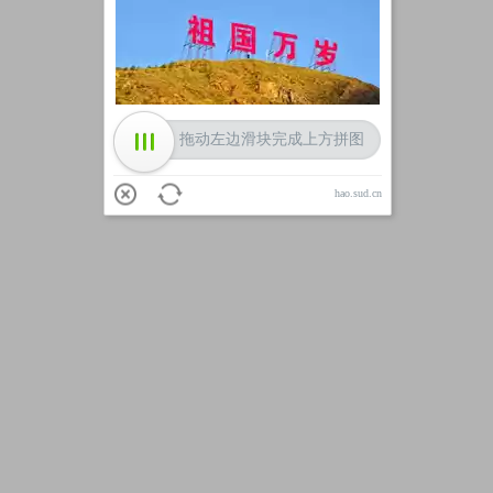
加载中
拖动左边滑块完成上方拼图
hao.sud.cn