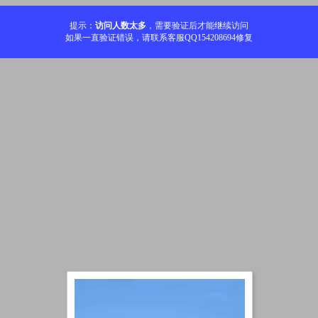
提示：
访问人数太多
，需要验证后才能继续访问
如果一直验证错误，请联系客服QQ154208694修复