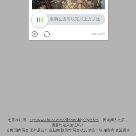
拖动左边滑块完成上方拼图
hao.sud.cn
您正在访问：
http://www.foubo.com/sell/show-hlqhlfrylz.html
，因访问人太多，
需要您输入验证码！
首页
国内展会
国外展会
行业新闻
找展馆
展会动态
供应市场
服务商
资源需求