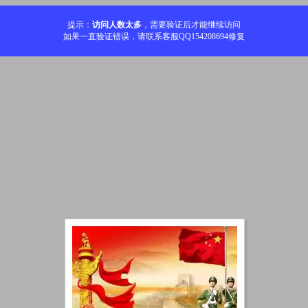
提示：
访问人数太多
，需要验证后才能继续访问
如果一直验证错误，请联系客服QQ154208694修复
加载中