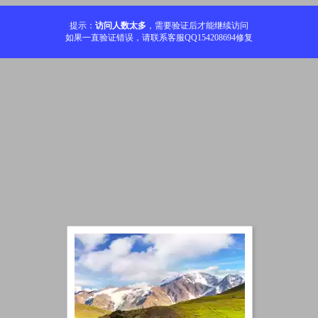
提示：
访问人数太多
，需要验证后才能继续访问
如果一直验证错误，请联系客服QQ154208694修复
加载中