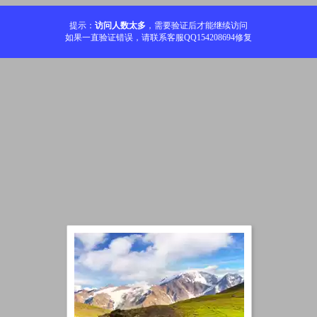
提示：
访问人数太多
，需要验证后才能继续访问
如果一直验证错误，请联系客服QQ154208694修复
加载中