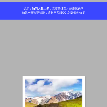
提示：
访问人数太多
，需要验证后才能继续访问
如果一直验证错误，请联系客服QQ154208694修复
加载中