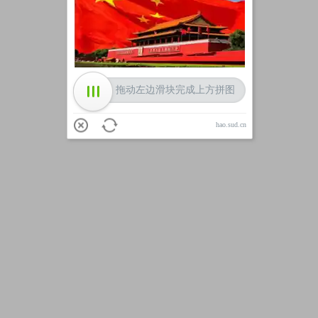
加载中
拖动左边滑块完成上方拼图
hao.sud.cn