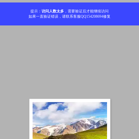
提示：
访问人数太多
，需要验证后才能继续访问
如果一直验证错误，请联系客服QQ154208694修复
加载中