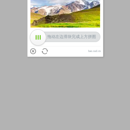
加载中
拖动左边滑块完成上方拼图
hao.sud.cn