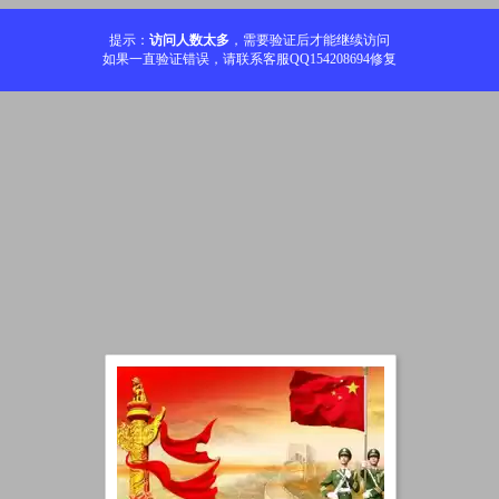
提示：
访问人数太多
，需要验证后才能继续访问
如果一直验证错误，请联系客服QQ154208694修复
加载中