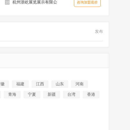
杭州浙屹展览展示有限公
10
咨询加盟底价
发布
安徽
福建
江西
山东
河南
青海
宁夏
新疆
台湾
香港