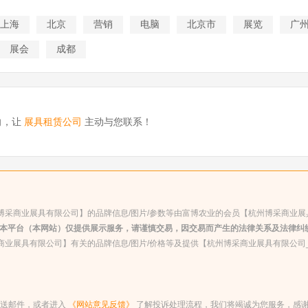
上海
北京
营销
电脑
北京市
展览
广
展会
成都
向，让
展具租赁公司
主动与您联系！
博采商业展具有限公司】的品牌信息/图片/参数等由富博农业的会员【杭州博采商业
本平台（本网站）仅提供展示服务，请谨慎交易，因交易而产生的法律关系及法律纠
商业展具有限公司】有关的品牌信息/图片/价格等及提供【杭州博采商业展具有限公司
箱发送邮件，或者进入
《网站意见反馈》
了解投诉处理流程，我们将竭诚为您服务，感