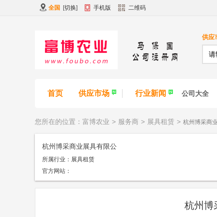
全国
[
切换
]
手机版
二维码
供应
首页
供应市场
行业新闻
公司大全
您所在的位置：
富博农业
>
服务商
>
展具租赁
>
杭州博采商
杭州博采商业展具有限公
所属行业：
展具租赁
司
官方网站：
杭州博