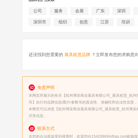
公司
服务
会展
广东
深圳
深圳市
组织
创意
江苏
培训
还没找到您需要的
展具租赁品牌
？立即发布您的求购意
免责声明
本网页所展示的有关【杭州博采商业展具有限公司_展具租赁_杭州
司】自行对品牌信息/图片/参数等的真实性、准确性和合法性负责，
本网页可以浏览【杭州博采商业展具有限公司_展具租赁_杭州博采
式等信息。
联系方式
在您的合法权益受到侵害时，欢迎您向154208694@qq.com邮