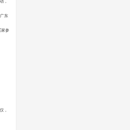
动，
广东
买家参
仪，