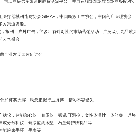
，为展商提供多渠道的商贸交流平台，并且在现场组织数百场商务配对活
SIMAP
坦医疗器械制造商协会
，中国民族卫生协会，中国药店管理协会，
多方渠道资源。
销，报刊，户外广告，等多种有针对性的市场营销活动，广泛吸引高品质
超人气盛会
生菌产业发展国际研讨会
会议和评奖大赛，助您把握行业脉搏，精彩不容错失！
/
血糖仪，智能胎心仪，血压仪，额温
耳温枪，女性体温计，体脂称，退热
体成分分析仪，健康监测床垫，石墨烯护腰制品等
智能腕表手环，手表等