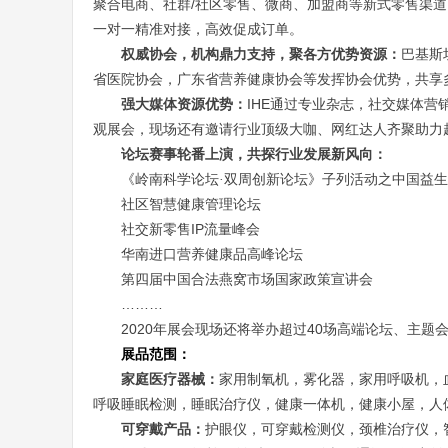
/
聚合电商、社群
社区零售、微商、加盟商等新式零售渠道
一对一精准对接，高效促成订单。
权威协会，机构鼎力支持，聚各方优势资源：
巴基斯
省医院协会，广东省营养健康协会等发挥协会优势，共享
IHE
强大媒体资源优势：
通过专业杂志，社交媒体营
观展会，现场还有邀请行业顶级大咖、网红达人齐聚助力
论坛赛事轮番上演，共探行业发展新风向：
《岭南科学论坛·双周创新论坛》子列活动之中国益
社区智慧健康管理论坛
IP
社交新零售
流量峰会
华南进口营养健康品高峰论坛
第四届中国合法燕窝市场国家政策宣讲会
………
2020
40
年展会现场还将举办超过
场高端论坛、主题
展品范围：
家庭医疗器械：
家用制氧机，雾化器，家用呼吸机，
呼吸睡眠检测，睡眠治疗仪，健康一体机，健康小屋，人
可穿戴产品：
护眼仪，可穿戴检测仪，颈椎治疗仪，