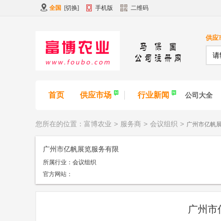
全国
[
切换
]
手机版
二维码
供应
首页
供应市场
行业新闻
公司大全
您所在的位置：
富博农业
>
服务商
>
会议组织
>
广州市亿帆
广州市亿帆展览服务有限
所属行业：
会议组织
公司
官方网站：
广州市