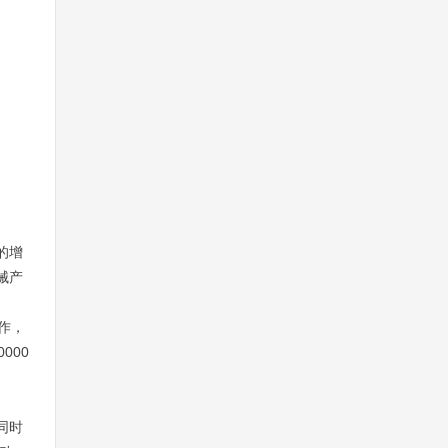
的增
械产
作，
0000
同时