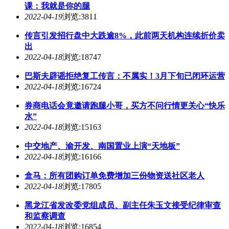
课：我就是你的腿
2022-04-19
浏览:3811
传言引发招行盘中大跌逾8%，此前两天机构连续折价卖
出
2022-04-18
浏览:18747
巴斯夫辟谣拒绝复工传言：不属实！3月下旬已闭环运营
2022-04-18
浏览:16724
券商电话会竟邀请跑腿小哥，买方不问行情更关心“快乐
水”
2022-04-18
浏览:15163
中交地产、渝开发、南国置业上演“天地板”
2022-04-18
浏览:16166
盒马：所有团购订单免费增加三份物资送社区老人
2022-04-18
浏览:17805
黑龙江省发改委党组成员、副主任朱玉文接受纪律审查
和监察调查
2022-04-18
浏览:16854