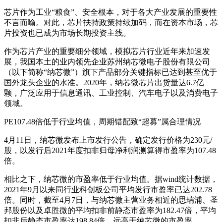
芯片作为工业“粮食”、安全根本，对于各大产业发展的重要性
不言而喻。对此，芯片扶持政策持续加码，而在资本市场，芯
片投资也已成为市场长期投资主线。
作为芯片产业的重要细分领域，模拟芯片行业近年来加速发
展，我国本土的业内领先企业苏州纳芯微电子股份有限公司
（以下简称“纳芯微”）旗下产品部分关键指标已达到甚至优于
国外龙头企业的水准。2020年，纳芯微芯片出货量达6.7亿
颗，广泛应用于信息通讯、工业控制、汽车电子以及消费电子
领域。
PE107.48倍低于行业均值，周期错配致“超募”属合理情况
4月11日，纳芯微发布上市发行公告，确定发行价格为230元/
股，以发行后2021年度扣非归母净利润测算得市盈率为107.48
倍。
相比之下，纳芯微的市盈率低于行业均值。据wind统计数据，
2021年9月以来同行业科创板公司平均发行市盈率已达202.78
倍。同时，截至4月7日，与纳芯微主营业务相近的思瑞浦、圣
邦股份以及卓胜微的平均扣非前静态市盈率为182.47倍，平均
扣非后静态市盈率达198.84倍，远高于纳芯微的市盈率。