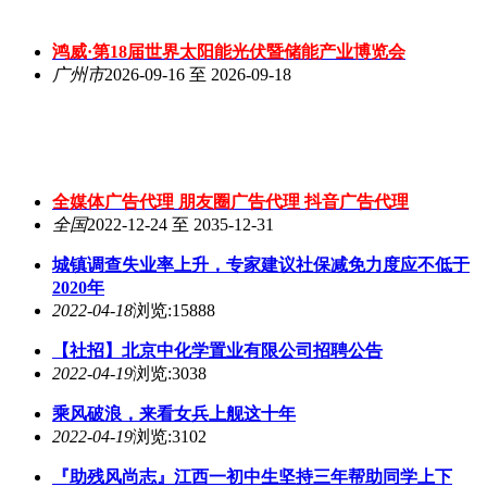
鸿威·第18届世界太阳能光伏暨储能产业博览会
广州市
2026-09-16 至 2026-09-18
全媒体广告代理 朋友圈广告代理 抖音广告代理
全国
2022-12-24 至 2035-12-31
城镇调查失业率上升，专家建议社保减免力度应不低于
2020年
2022-04-18
浏览:15888
【社招】北京中化学置业有限公司招聘公告
2022-04-19
浏览:3038
乘风破浪，来看女兵上舰这十年
2022-04-19
浏览:3102
『助残风尚志』江西一初中生坚持三年帮助同学上下