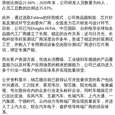
营收比例达21.66%；2020年末，公司研发人员数量为86人，
占员工总数的比例达35.83%。
此外，通过选取Fabless的经营模式，公司将晶圆制造、芯片封
装及测试环节交由委外厂商，全面发力芯片研发与设计环节。
目前，公司已与Do
ngbu HiTek、中芯国际、台积电等全球知名
晶圆代工厂商建立了长期、稳定的合作关系；还与日月光、长
电科技等封装测试厂商深度合作多年，形成了稳定的封装测试
工艺，并购入了专用测试设备交由部分测试厂商进行芯片测
试，绑定专属产能。
而在客户资源方面，凭借从消费级、工业级到车规级的产品覆
盖能力以及对客户应用场景的精准把握能力，公司已成功进入
多个行业一线客户的供应体系并实现批量供货。
公开资料显示，纳芯微目前已获得认可并批量供货的客户包括
中兴通讯、汇川技术、霍尼韦尔、智芯微、阳光电源、海康威
视、韦尔股份在内的众多行业龙头标杆企业。同时车规级芯片
已在比亚迪、东风汽车、五菱汽车、长城汽车、上汽大通、一
汽集团、宁德时代、云内动力等终端厂商实现批量装车，并进
入了上汽大众、联合汽车电子、森萨塔等终端厂商的供应体
系。