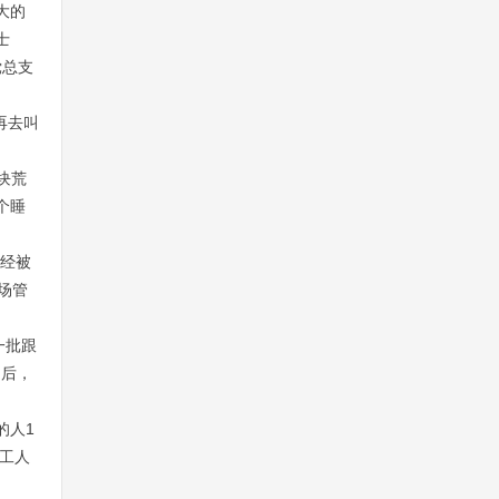
大的
士
党总支
再去叫
块荒
个睡
已经被
场管
一批跟
场后，
的人1
工人