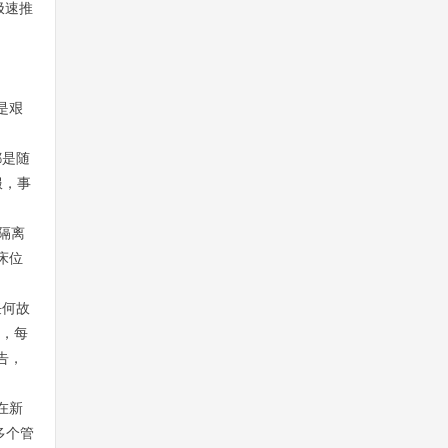
极速推
是艰
都是随
服，事
隔离
床位
任何故
患，每
告，
在新
多个管