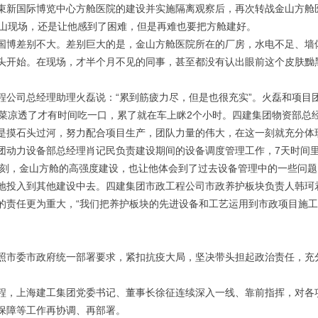
束新国际博览中心方舱医院的建设并实施隔离观察后，再次转战金山方舱
金山现场，还是让他感到了困难，但是再难也要把方舱建好。
国博差别不大。差别巨大的是，金山方舱医院所在的厂房，水电不足、墙
头开始。在现场，才半个月不见的同事，甚至都没有认出眼前这个皮肤黝
程公司总经理助理火磊说：“累到筋疲力尽，但是也很充实”。火磊和项目
饭菜凉透了才有时间吃一口，累了就在车上眯2个小时。四建集团物资部总
是摸石头过河，努力配合项目生产，团队力量的伟大，在这一刻就充分体
团动力设备部总经理肖记民负责建设期间的设备调度管理工作，7天时间
深刻，金山方舱的高强度建设，也让他体会到了过去设备管理中的一些问题
地投入到其他建设中去。四建集团市政工程公司市政养护板块负责人韩珂
的责任更为重大，“我们把养护板块的先进设备和工艺运用到市政项目施
照市委市政府统一部署要求，紧扣抗疫大局，坚决带头担起政治责任，充
程，上海建工集团党委书记、董事长徐征连续深入一线、靠前指挥，对各
保障等工作再协调、再部署。