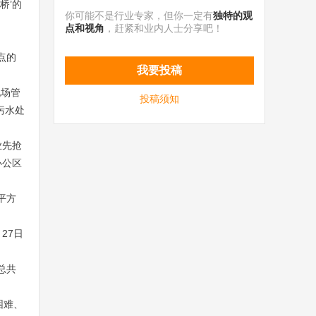
桥’的
你可能不是行业专家，但你一定有
独特的观
点和视角
，赶紧和业内人士分享吧！
点的
我要投稿
现场管
投稿须知
污水处
业先抢
办公区
平方
27日
总共
困难、