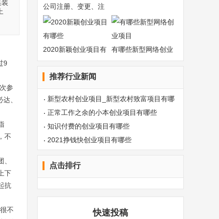
集装
公司注册、变更、注
和
上
销
2020新颖创业项目有
有哪些新型网络创业
过9
哪
项
推荐行业新闻
人次参
新型农村创业项目_新型农村致富项目有哪
必达、
些
正常工作之余的小本创业项目有哪些
指
知识付费的创业项目有哪些
，不
2021挣钱快创业项目有哪些
团、
点击排行
上下
起抗
，很不
快速投稿