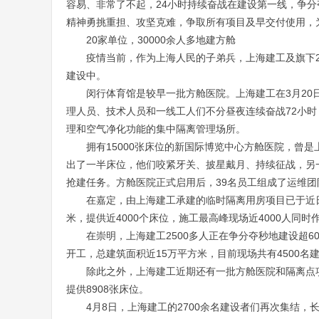
容易、非常了不起，24小时持续奋战在建设第一线，争分
精神勇挑重担、攻坚克难，争取所有项目及早交付使用，为
20家单位，30000余人多地建方舱
疫情当前，作为上海人民的子弟兵，上海建工及旗下2
建设中。
闵行体育馆是较早一批方舱医院。上海建工在3月20
理人员、技术人员和一线工人们不分昼夜连续奋战72小时
理和空气净化功能的集中隔离管理场所。
拥有15000张床位的新国际博览中心方舱医院，曾是
出了一半床位，他们咬紧牙关、披星戴月、持续征战，另
抢建任务。方舱医院正式启用后，39名员工组成了运维团
在嘉定，由上海建工承建的临时隔离用房项目已于近日
米，提供近4000个床位，施工最高峰现场近4000人同时
在崇明，上海建工2500多人正在争分夺秒地建设超6
开工，总建筑面积近15万平方米，目前现场共有4500名
除此之外，上海建工近期还有一批方舱医院和隔离点
提供8908张床位。
4月8日，上海建工的2700余名建设者们再次集结，