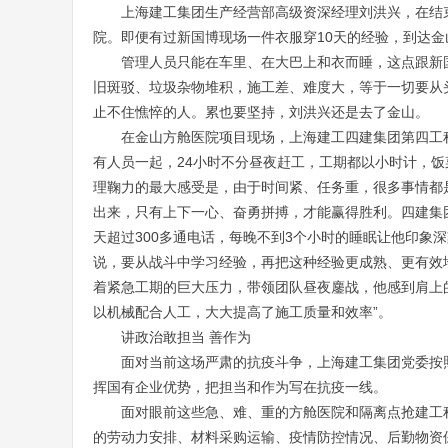
上海建工集团生产经营部高级资深经理刘洪兴，在结
院。即便有过新国博现场一件衣服穿10天的经验，到达
管理人员只能在车里、在大巴上和衣而睡，这点跟新
旧斑驳、垃圾杂物堆积，施工差、难度大，等于一切要从
止不住憔悴的人。累也要坚持，刘洪兴还是去了金山。
在金山方舱医院项目现场，上海建工四建集团第四工
有人员一起，24小时不分昼夜赶工，工期都以小时计，
理鞠力的最大感受是，由于时间紧、任务重，很多事情都
出来，只有上下一心、奋勇拼搏，才能赢得胜利。四建集
天超过300多通电话，每晚不到3个小时的睡眠让他印象
说，要从战斗中学习经验，再把这种经验更成熟、更有效
着紧急工期的巨大压力，带领团队昼夜鏖战，他感到肩上
以机械配合人工，大大提高了施工质量和效率”。
讲政治敢担当 善作为
面对当前这场严肃的抗疫斗争，上海建工集团党委按
挥国有企业优势，把担当和作为写在抗疫一线。
面对眼前这些急、难、重的方舱医院和隔离点抢建工
的劳动力安排、材料采购运输、疫情防控情况、后勤物资