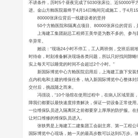
不讲条件，历时5个昼夜完成了5030张床位、近5000
进。金山方舱医院最终于4月14日晚间完成施工，于4月1
80000张床位背后一线建设者的坚持
50个方舱医院和隔离点项目、80000张床位的背后
上海建工集团副总工程师王美华是为数不多的、参与
辛异常。
她说：“现场24小时不停工，工人两班倒，交班后
时待命，时刻准备解决现场各类问题，所以只好找间隙蜷
实上每天可以睡觉的时间不会超过2个小时。”
新国际博览中心方舱医院启用后，上海建工旗下安装
点内机电和土建的维保任务，纳入新国际博览中心整体封
交付后，挑战随之而来。
冯强说，“10个场馆在使用过程中，在病人区域里
障我们都要以最快速度排查解决，保证一切设备正常使用
一位维保队员进入隔离区之前都要穿上厚厚的防护服。在
让对口维修的维保队员进入。
张轶男是上海建工二建集团工会副主席、第一工程公
国际博览中心现场，她一天的最高步数可以达到5万步。张轶