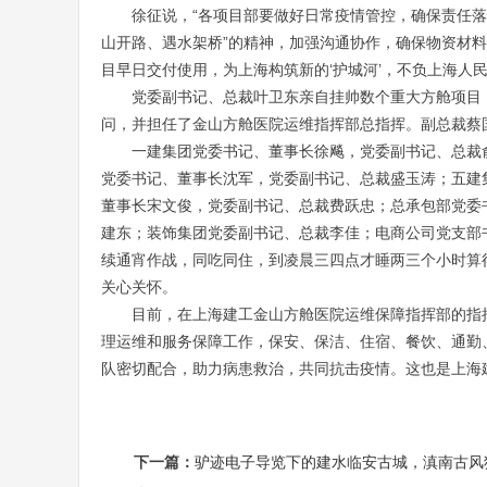
徐征说，“各项目部要做好日常疫情管控，确保责任
山开路、遇水架桥”的精神，加强沟通协作，确保物资材
目早日交付使用，为上海构筑新的‘护城河’，不负上海人民
党委副书记、总裁叶卫东亲自挂帅数个重大方舱项目
问，并担任了金山方舱医院运维指挥部总指挥。副总裁蔡
一建集团党委书记、董事长徐飚，党委副书记、总裁
党委书记、董事长沈军，党委副书记、总裁盛玉涛；五建
董事长宋文俊，党委副书记、总裁费跃忠；总承包部党委
建东；装饰集团党委副书记、总裁李佳；电商公司党支部
续通宵作战，同吃同住，到凌晨三四点才睡两三个小时算
关心关怀。
目前，在上海建工金山方舱医院运维保障指挥部的指
理运维和服务保障工作，保安、保洁、住宿、餐饮、通勤
队密切配合，助力病患救治，共同抗击疫情。这也是上海
下一篇：
驴迹电子导览下的建水临安古城，滇南古风