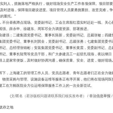
落实到人，措施落地严格执行，做好现场安全生产工作各项保障。项目部要
料及时进场，保障项目建设进度。项目管理人员要勇挑重担、攻坚克难，
的重托。”
，不分昼夜蹲点现场。党委副书记、工会主席殷红霞实时赶赴一线、关心
国强、薛永申、徐建东、周军尽全力调度资源、部署推进。
俞建强；二建集团党委书记、董事长陈新，党委副书记、总裁张敏；四建
集团党委书记、董事长刘巽全，党委副书记、总裁张勇；七建集团党委书
书记、总经理张锦彬；安装集团党委书记、董事长黄震，党委副书记、总
书记、董事长陆莺等党员干部，和广大参建员工一起驻扎现场，夜以继日
得上是家常便饭，及时做好协调沟通，确保质量、安全、进度，做好现场
挥下，上海建工的管理工作人员、党员志愿者、青年志愿者们正在全力做
、物资采购与管理、设施设备运维等服务正有序开展，他们将在现场同医
建工在方舱医院全方位运维保障服务工作上的一次全新尝试。
(文/匿名（若涉版权问题请联系我们核实发布者） /
非法信息举报
犹存之地