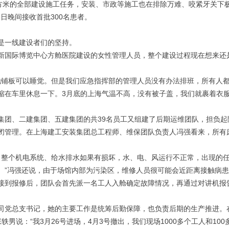
0平方米的全部建设施工任务，安装、市政等施工也在排除万难、咬紧牙关下
5日晚间接收首批300名患者。
，是一线建设者们的坚持。
新国际博览中心方舱医院建设的女性管理人员，整个建设过程现在想来还
就地铺板可以睡觉。但是我们应急指挥部的管理人员没有办法排班，所有人
缩在车里休息一下。3月底的上海气温不高，没有被子盖，我们就裹着衣
集团、二建集团、五建集团的共39名员工又组建了后期运维团队，担负起
闭管理。在上海建工安装集团总工程师、维保团队负责人冯强看来，所有
面，整个机电系统、给水排水如果有损坏，水、电、风运行不正常，出现的
。”冯强还说，由于场馆内部为污染区，维修人员很可能会近距离接触病
接到报修后，团队会首先派一名工人入舱确定故障情况，再通过对讲机报
司党总支书记，她的主要工作是统筹后勤保障，也负责后期的生产推进。
男说：“我3月26号进场，4月3号撤出，我们现场1000多个工人和100