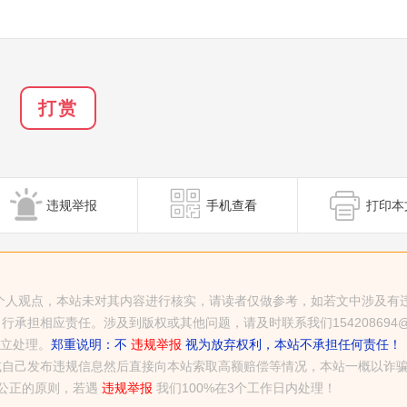
打赏
违规举报
手机查看
打印本
发布者个人观点，本站未对其内容进行核实，请读者仅做参考，如若文中涉及有
担相应责任。涉及到版权或其他问题，请及时联系我们154208694@q
中立处理。
郑重说明：不
违规举报
视为放弃权利，本站不承担任何责任！
或自己发布违规信息然后直接向本站索取高额赔偿等情况，本站一概以诈
平公正的原则，若遇
违规举报
我们100%在3个工作日内处理！