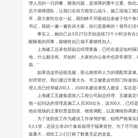
理人员的一日四餐、睡觉问题，是保障的重中之重。除此
后方保障团队，让我们在前方能安心战斗。施工现场工期
卒，跟大家吃住在一起，困到睁不开眼就拉条被子找个角
书记，我就一遍一遍告诉大家，你们是最棒的！领导们没
事实上，她自己从3月27日开始连续72个小时没有
醒睡着的同事，能牺牲自己就不要牺牲别人。
上海建工总承包部副总经理黄淼，已经在嘉定临时隔离
地，什么都没有。开始时，大家的办公条件也异常艰苦，
袋。”
如果说这些还能克服，那么物资和人力的调配简直难
封闭管控。我们通过市重大办、市卫健委这些部门快速协调，
理人员已经突破200人，1500名建设者投入建设，实在是
上海建工五建集团第八工程公司副总经理、五建嘉定
他一起到达的管理及施工人员300出头，这300人，已
他在现场的主要职责是防疫、物资调配，以及继续协调更
为了使防疫工作为建设工作保驾护航，钮明严格落实
0人1管，还设立有20个集装箱用于隔离管控。为了尽可
饭量大，就给工人们订购了数量充足的盒饭。