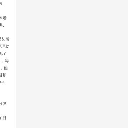
医
体老
黑、
团队所
经理助
现了
里，每
，他
君顶
工中，
分发
项目