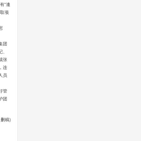
有“逢
争取项
慰
集团
记、
裁张
，连
人员
好管
护团
/
删稿
)