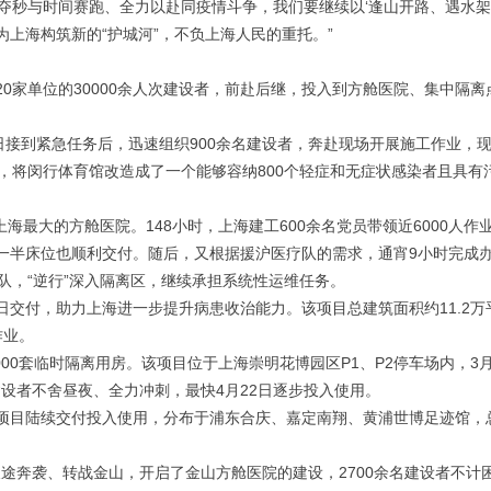
夺秒与时间赛跑、全力以赴同疫情斗争，我们要继续以‘逢山开路、遇水架
上海构筑新的“护城河”，不负上海人民的重托。”
0家单位的30000余人次建设者，前赴后继，投入到方舱医院、集中隔离
日接到紧急任务后，迅速组织900余名建设者，奔赴现场开展施工作业，
，将闵行体育馆改造成了一个能够容纳800个轻症和无症状感染者且具有
上海最大的方舱医院。148小时，上海建工600余名党员带领近6000人作
一半床位也顺利交付。随后，又根据援沪医疗队的需求，通宵9小时完成
队，“逆行”深入隔离区，继续承担系统性运维任务。
交付，助力上海进一步提升病患收治能力。该项目总建筑面积约11.2万
作业。
000套临时隔离用房。该项目位于上海崇明花博园区P1、P2停车场内，3月
建设者不舍昼夜、全力冲刺，最快4月22日逐步投入使用。
项目陆续交付投入使用，分布于浦东合庆、嘉定南翔、黄浦世博足迹馆，
长途奔袭、转战金山，开启了金山方舱医院的建设，2700余名建设者不计