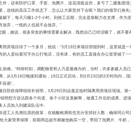
之外，还有防护口罩、手套、泡腾片、连花清瘟这些，多亏了二建集团强
紧，连续的高压工作状态下，怎么让大家坚持下去呢？我们的领导们身先
落躺下，每天只睡1-2个小时。到抢工后期，完全是靠毅力在支撑，作为
有放弃，一线的人也就不会放弃。”
合过眼，她说，很多突发的事情需要去解决，既然自己已经没睡了，就不要
用房项目待了一个多月，他说：“3月19日来项目部报到时，这里就是一
有的人是站着写字办公打电话，没有床，有的员工直接在办公室里铺了一
上加难。“特殊时刻，调配物资和人力是最难办的，当时，许多参建人员
从3月18日晚接到通知，19日正式启动，到3月23日的3天时间内，现
不容易”。
项目防疫保障组组长钮明，3月29日到达嘉定临时隔离用房项目现场。第
经是钮明想方设法跟各个街道、各个小区反复解释，做通工作后的成果。进
多人员加入到建设队伍中。
新进工人先测抗原的政策，在核酸检测前也充分安排好人数，确保同公司
能给大家营养保障，前期周边超市都被他购买一空，带回了泡腾片、牛奶，