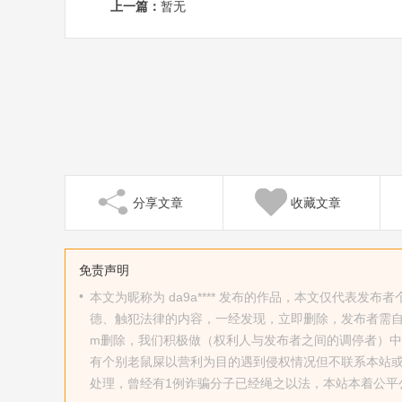
上一篇：
暂无
分享文章
收藏文章
免责声明
•
本文为昵称为 da9a**** 发布的作品，本文仅代表
德、触犯法律的内容，一经发现，立即删除，发布者需自行承
m删除，我们积极做（权利人与发布者之间的调停者）
有个别老鼠屎以营利为目的遇到侵权情况但不联系本站
处理，曾经有1例诈骗分子已经绳之以法，本站本着公