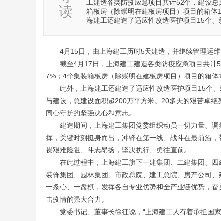
工建造各类防疫应急项目共计52个，建设总床
读
箱板房（除崇明在建板房项目）项目的箱体10
海建工还建造了适应性改造医护项目15个、
4月15日，由上海建工历时5天建造，并继续管理运
截至4月17日，上海建工建造各类防疫应急项目共计5
7%；4个集装箱板房（除崇明在建板房项目）项目的箱体1
此外，上海建工还建造了适应性改造医护项目15个、新
与建设，总建设面积超200万平方米。20多天的艰苦卓
同心守护的坚强决心和意志。
建造期间，上海建工集团党委组织动员一切力量、调
挥，关键时刻挺身而出，冲锋在第一线、战斗在最前沿，
畏艰难险阻、斗志昂扬，坚决执行、勇往直前。
在此过程中，上海建工旗下一建集团、二建集团、四
装饰集团、园林集团、市政总院、建工总院、房产公司、
一条心、一盘棋，发挥各自专业优势和全产业链优势，奋
击疫情的强大合力。
党委书记、董事长徐征说，“上海建工人有着承担国