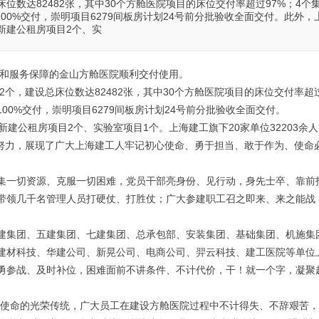
位数达82482张，其中30个方舱医院项目的床位交付率超过97%；4个
0%交付，崇明项目6279间板房计划24号前分批验收全面交付。此外，
新建公租房项目2个、实
维和服务保障的金山方舱医院顺利交付使用。
2个，建设总床位数达82482张，其中30个方舱医院项目的床位交付率超
00%交付，崇明项目6279间板房计划24号前分批验收全面交付。
建公租房项目2个、实验室项目1个。上海建工旗下20家单位32203余
绝努力，展现了广大上海建工人牢记初心使命、勇于担当、敢于作为、使命
集一切资源、克服一切困难，党员干部亮身份、见行动，身先士卒、靠前
带领几千名管理人员打硬仗、打胜仗；广大参建职工召之即来、来之能战
建集团、五建集团、七建集团、总承包部、安装集团、基础集团、机施集
建材科技、华建公司、新晃公司、电商公司、羿云科技、建工医院等单位
勇参战、及时补位，困难面前不讲条件、不计代价，干！就一个字，凝聚
家使命的光荣传统，广大员工在建设方舱医院过程中不计得失、不辞艰苦