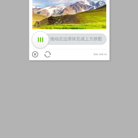
加载中
拖动左边滑块完成上方拼图
hao.sud.cn