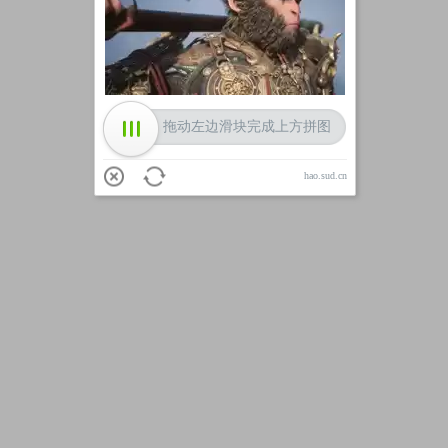
加载中
拖动左边滑块完成上方拼图
hao.sud.cn