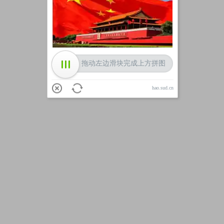
加载中
拖动左边滑块完成上方拼图
hao.sud.cn