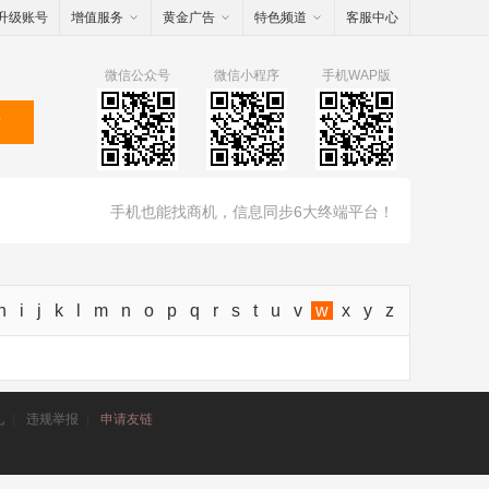
升级账号
增值服务
黄金广告
特色频道
客服中心
微信公众号
微信小程序
手机WAP版
索
手机也能找商机，信息同步6大终端平台！
h
i
j
k
l
m
n
o
p
q
r
s
t
u
v
w
x
y
z
礼
|
违规举报
|
申请友链