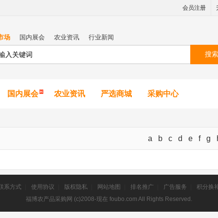
会员注册
市场
国内展会
农业资讯
行业新闻
搜
国内展会
农业资讯
严选商城
采购中心
a
b
c
d
e
f
g
联系方式
|
使用协议
|
版权隐私
|
网站地图
|
排名推广
|
广告服务
|
积分换
福博农产品采购网 (c)2008-现在 foubo.com All Rights Reserved.